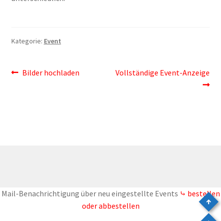
Kategorie:
Event
Beitragsnavigation
Vorheriger
Nächster
Bilder hochladen
Vollständige Event-Anzeige
Beitrag:
Beitrag:
Mail-Benachrichtigung über neu eingestellte Events
⤷ bestellen
oder abbestellen