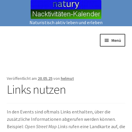
Naturistisch aktiv leben und erleben
Zur
Zum
Menü
Navigation
Inhalt
springen
springen
Events
Kalender
Veröffentlicht am
20.05.25
von
helmut
Links nutzen
Lang-Liste
Block-Liste
In den Events sind oftmals Links enthalten, über die
Untermen
Neu/ bearbeiten
zusätzliche Informationen abgerufen werden können.
Beispiel:
Open Street Map Links
rufen eine Landkarte auf, die